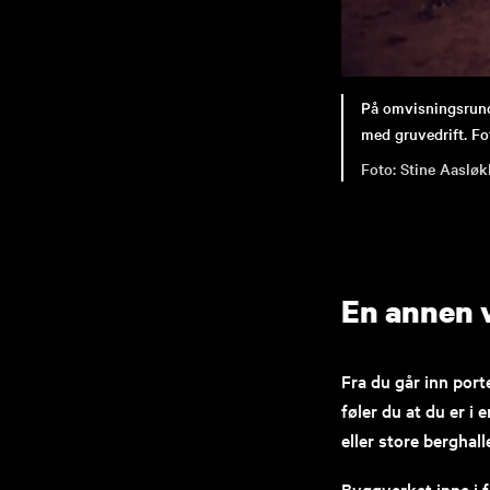
På omvisningsrund
med gruvedrift. Fo
Stine Aasløk
En annen 
Fra du går inn port
føler du at du er i
eller store berghall
Byggverket inne i f