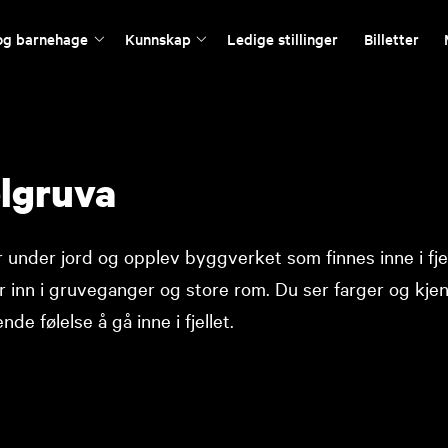
og barnehage
Kunnskap
Ledige stillinger
Billetter
lgruva
r under jord og opplev byggverket som finnes inne i fj
inn i gruveganger og store rom. Du ser farger og kjen
de følelse å gå inne i fjellet.