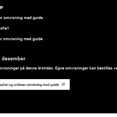
g:
nær omvisning med guide
afari
ær omvisning med guide
3. desember
mvisninger på denne årstiden. Egne omvisninger kan bestilles v
ktesafari og ordinær omvisning med guide