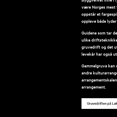
være Norges mest fa
oppstår et fargespill 
oppleve både lyder o
Guidene som tar de
ulike driftsteknik
gruvedrift og det u
levekår har også ut
Gammelgruva kan o
andre kulturarrange
arrangementskalen
arrangement.
Gruvedriften på Lø