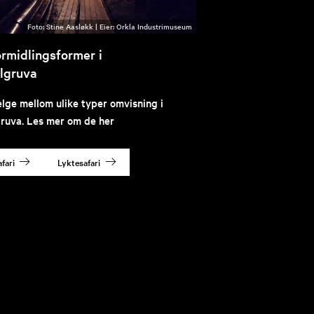
Stine Aasløkk |
Orkla Industrimuseum
ormidlingsformer i
lgruva
lge mellom ulike typer omvisning i
uva. Les mer om de her
fari
Lyktesafari