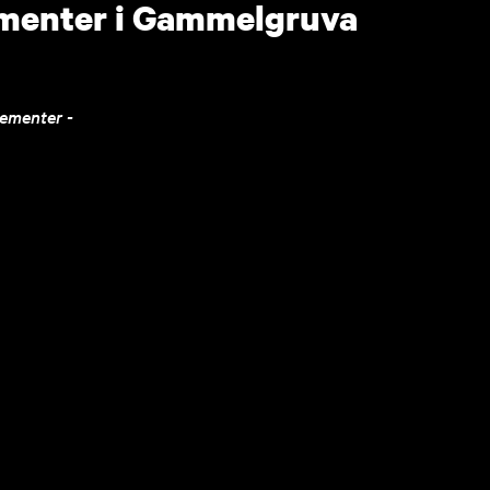
menter i Gammelgruva
gementer -