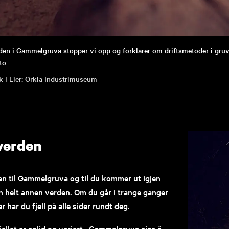
en i Gammelgruva stopper vi opp og forklarer om driftsmetoder i gru
to
k |
Orkla Industrimuseum
verden
en til Gammelgruva og til du kommer ut igjen
 en helt annen verden. Om du går i trange ganger
er har du fjell på alle sider rundt deg.
jellet er solid og variert. Gammelgruva sies å