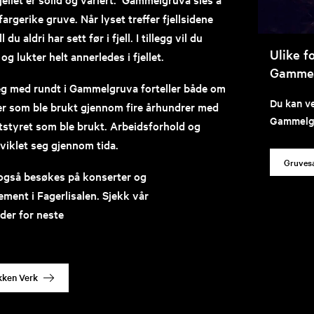
rgerike gruve. Når lyset treffer fjellsidene
du aldri har sett før i fjell. I tillegg vil du
Ulike f
g lukter helt annerledes i fjellet.
Gamme
g med rundt i Gammelgruva forteller både om
Du kan ve
ker som ble brukt gjennom fire århundrer med
Gammelgr
tstyret som ble brukt. Arbeidsforhold og
viklet seg gjennom tida.
Gruvesa
gså besøkes på konserter og
ment i Fagerlisalen. Sjekk vår
der for neste
kken Verk