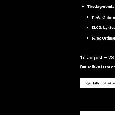
Tirsdag-sønda
11.45: Ordi
13.00: Lyktes
14.15: Ordin
17. august – 2
Det er ikke faste o
Kjøp billett til Ly