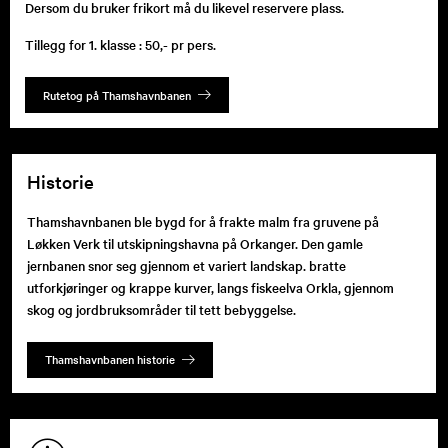
Dersom du bruker frikort må du likevel reservere plass.
Tillegg for 1. klasse : 50,- pr pers.
Rutetog på Thamshavnbanen
Historie
Thamshavnbanen ble bygd for å frakte malm fra gruvene på
Løkken Verk til utskipningshavna på Orkanger. Den gamle
jernbanen snor seg gjennom et variert landskap. bratte
utforkjøringer og krappe kurver, langs fiskeelva Orkla, gjennom
skog og jordbruksområder til tett bebyggelse.
Thamshavnbanen historie