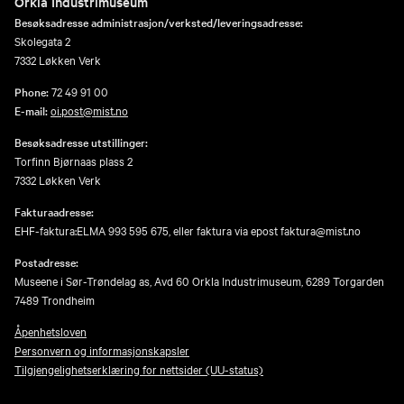
Orkla Industrimuseum
Besøksadresse administrasjon/verksted/leveringsadresse:
Skolegata 2
7332 Løkken Verk
Phone:
72 49 91 00
E-mail:
oi.post@mist.no
Besøksadresse utstillinger:
Torfinn Bjørnaas plass 2
7332 Løkken Verk
Fakturaadresse:
EHF-faktura:ELMA 993 595 675, eller faktura via epost faktura@mist.no
Postadresse:
Museene i Sør-Trøndelag as, Avd 60 Orkla Industrimuseum, 6289 Torgarden
7489 Trondheim
Åpenhetsloven
Personvern og informasjonskapsler
Tilgjengelighetserklæring for nettsider (UU-status)