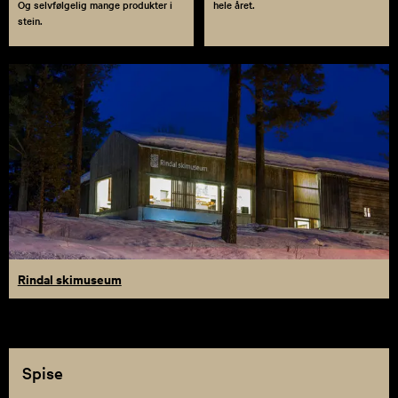
Og selvfølgelig mange produkter i
hele året.
stein.
Rindal skimuseum
Spise