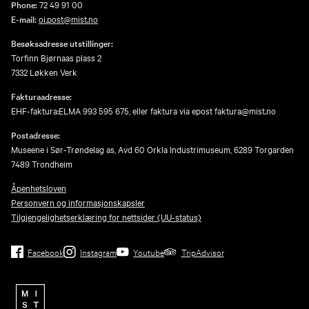
Phone:
72 49 91 00
E-mail:
oi.post@mist.no
Besøksadresse utstillinger:
Torfinn Bjørnaas plass 2
7332 Løkken Verk
Fakturaadresse:
EHF-faktura:ELMA 993 595 675, eller faktura via epost faktura@mist.no
Postadresse:
Museene i Sør-Trøndelag as, Avd 60 Orkla Industrimuseum, 6289 Torgarden
7489 Trondheim
Åpenhetsloven
Personvern og informasjonskapsler
Tilgjengelighetserklæring for nettsider (UU-status)
Facebook
Instagram
Youtube
TripAdvisor