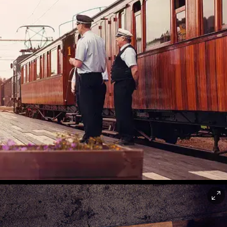
asjon
rkla Industrimuseum