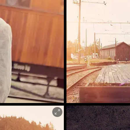
Tog klar til avgang på Løkken st
Stine Aasløkk |
O