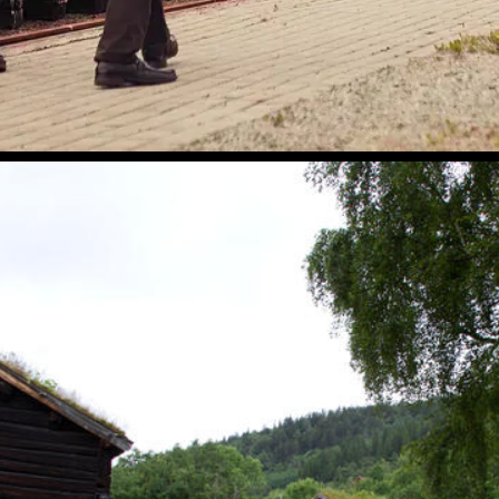
Thamshavnbanen, Svorkmo stasjon, folk på perrongen
Stine Aasløkk |
Orkla Industrimuseum