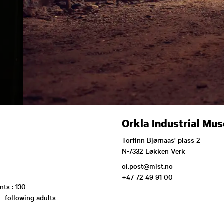
Orkla Industrial Mu
Torfinn Bjørnaas' plass 2
N-7332 Løkken Verk
oi.post@mist.no
+47 72 49 91 00
nts : 130
 - following adults