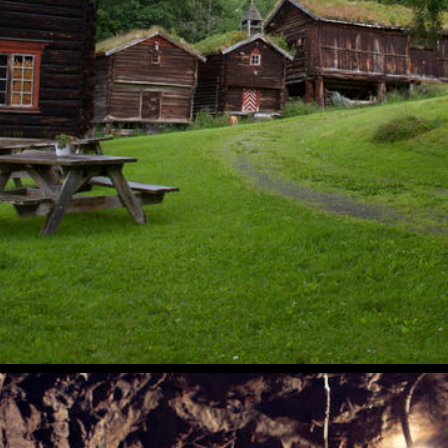
Tunet med Maulåna
Orkla Industrimuseum