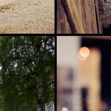
Inne i Gammelgruva
Stine Aasløkk |
O