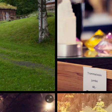
Stine Aasløkk |
O