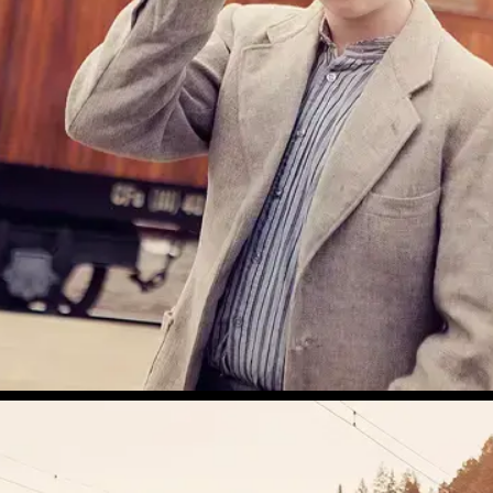
Thamshavnbanen, Svorkmo stasjon
Stine Aasløkk |
Orkla Industrimuseum