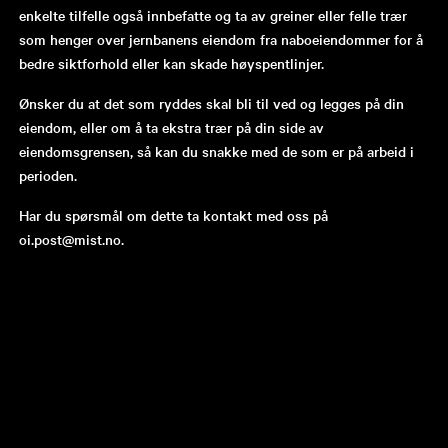
enkelte tilfelle også innbefatte og ta av greiner eller felle trær
som henger over jernbanens eiendom fra naboeiendommer for å
bedre siktforhold eller kan skade høyspentlinjer.
Ønsker du at det som ryddes skal bli til ved og legges på din
eiendom, eller om å ta ekstra trær på din side av
eiendomsgrensen, så kan du snakke med de som er på arbeid i
perioden.
Har du spørsmål om dette ta kontakt med oss på
oi.post@mist.no.