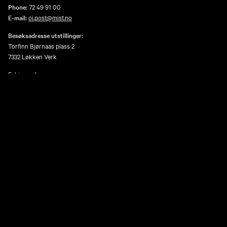
Phone:
72 49 91 00
E-mail:
oi.post@mist.no
Besøksadresse utstillinger:
Torfinn Bjørnaas plass 2
7332 Løkken Verk
Fakturaadresse:
EHF-faktura:ELMA 993 595 675, eller faktura via epost faktura@mist.no
Postadresse:
Museene i Sør-Trøndelag as, Avd 60 Orkla Industrimuseum, 6289 Torgarden
7489 Trondheim
Åpenhetsloven
Personvern og informasjonskapsler
Tilgjengelighetserklæring for nettsider (UU-status)
Facebook
Instagram
Youtube
TripAdvisor