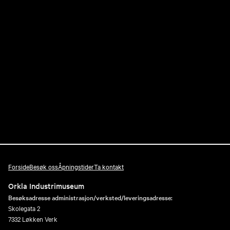
Forside
Besøk oss
Åpningstider
Ta kontakt
Orkla Industrimuseum
Besøksadresse administrasjon/verksted/leveringsadresse:
Skolegata 2
7332 Løkken Verk